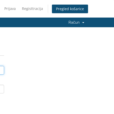
Prijava
Registtracija
Pregled košarice
Račun