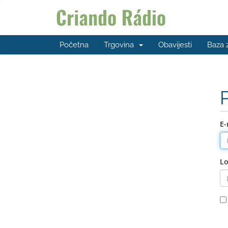
Početna
Trgovina
Obavijesti
Baza 
E-
Lo