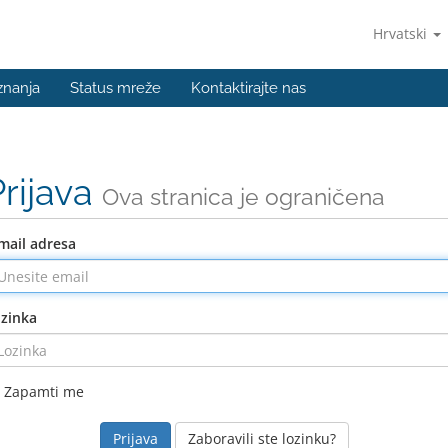
Hrvatski
znanja
Status mreže
Kontaktirajte nas
Prijava
Ova stranica je ograničena
mail adresa
zinka
Zapamti me
Zaboravili ste lozinku?