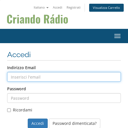
Italiano
Accedi
Registrati
Visualizza Carrello
Attiv
Accedi
Indirizzo Email
Password
Ricordami
Password dimenticata?