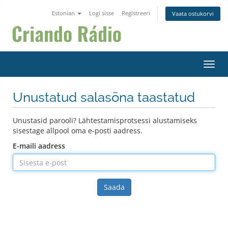
Estonian
Logi sisse
Registreeri
Vaata ostukorvi
Lülit
Unustatud salasõna taastatud
Unustasid parooli? Lähtestamisprotsessi alustamiseks
sisestage allpool oma e-posti aadress.
E-maili aadress
Saada