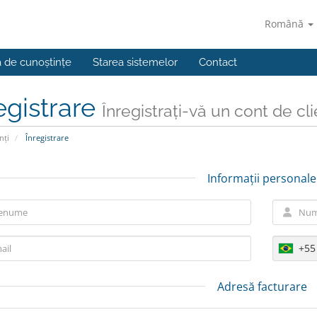
Română
a de cunoștințe
Starea sistemelor
Contact
egistrare
Înregistrați-vă un cont de clien
nți
Înregistrare
Informații personale
+55
Adresă facturare