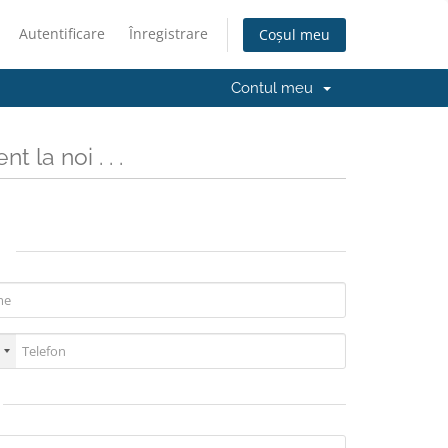
Autentificare
Înregistrare
Coșul meu
Contul meu
t la noi . . .