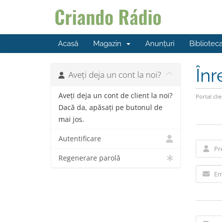
Acasă
Magazin
Anunțuri
Bibliotec
Înr
Aveți deja un cont la noi?
Aveți deja un cont de client la noi?
Portal clie
Dacă da, apăsați pe butonul de
mai jos.
Autentificare
Regenerare parolă