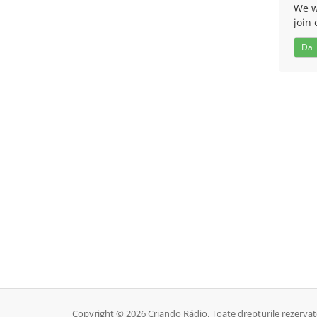
We w
join 
Da
Copyright © 2026 Criando Rádio. Toate drepturile rezervat