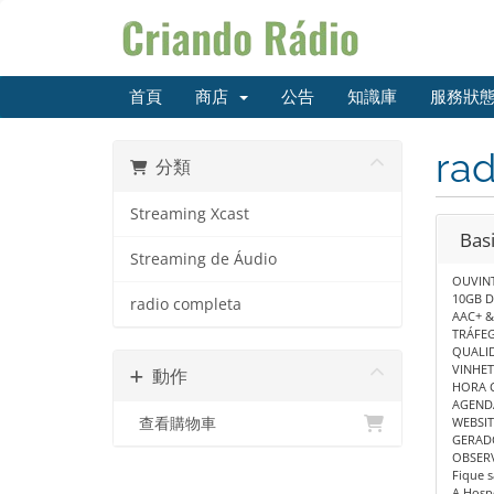
首頁
商店
公告
知識庫
服務狀
ra
分類
Streaming Xcast
Bas
Streaming de Áudio
OUVINT
10GB D
radio completa
AAC+ 
TRÁFEG
QUALID
VINHET
動作
HORA C
AGENDA
查看購物車
WEBSIT
GERAD
OBSER
Fique 
A Hospe