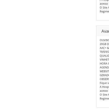
acesso 
O Site 
Regime
Ava
OUVINT
20GB D
AAC+ 
TRÁFEG
QUALID
VINHET
HORA C
AGENDA
WEBSIT
GERAD
OBSER
Fique 
A Hospe
acesso 
O Site 
Regime