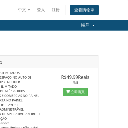
中文
登入
註冊
查看購物車
帳戶
o
S ILIMITADOS
R$49.99Reais
 ESPAÇO NO AUTO DJ
MP3 ENCODER
月繳
 ILIMITADO
DE ATÉ 128 KBPS
立即購買
S E COMERCIAS NO PAINEL
RTA NO PAINEL
DE PLAYLIST
 ADMINISTRÁVEL
 DE APLICATIVO ANDROID
AÇÃO
bendo!
agem Ilimitada não inclui