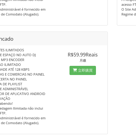
FTP.
acesso F
Administrável é fornecido em
O Site A
 de Comodato (Alugado).
Regime d
ncado
ES ILIMITADOS
R$59.99Reais
E ESPAÇO NO AUTO DJ
& MP3 ENCODER
月繳
O ILIMITADO
ADE ATÉ 128 KBPS
立即購買
AS E COMERCIAS NO PAINEL
ERTA NO PAINEL
 DE PLAYLIST
E ADMINISTRÁVEL
OR DE APLICATIVO ANDROID
VAÇÃO
sabendo!
dagem Ilimitada não inclui
FTP.
Administrável é fornecido em
 de Comodato (Alugado).