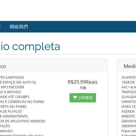
態
聯絡我們
dio completa
ico
Medi
ES ILIMITADOS
OUVINTE
R$29.99Reais
E ESPAÇO NO AUTO DJ
15GB DE
& MP3 ENCODER
AAC+ & 
月繳
O ILIMITADO
TRÁFEGO
ADE ATÉ 128 KBPS
QUALIDA
立即購買
AS E COMERCIAS NO PAINEL
VINHETA
ERTA NO PAINEL
HORA CE
 DE PLAYLIST
AGENDA 
E ADMINISTRÁVEL
WEBSITE
OR DE APLICATIVO ANDROID
GERADOR
VAÇÃO
OBSERV
sabendo!
Fique sa
dagem Ilimitada não inclui
A Hosped