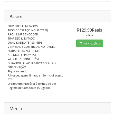
Basico
OUVINTES ILIMITADOS
R$29.99Reais
10GB DE ESPAÇO NO AUTO DJ
AAC+ & MP3 ENCODER
ماهانه
TRÁFEGO ILIMITADO
QUALIDADE ATÉ 128 KBPS
سفارش دهید
VINHETAS E COMERCIAS NO PAINEL
HORA CERTA NO PAINEL
AGENDA DE PLAYLIST
WEBSITE ADMINISTRÁVEL
GERADOR DE APLICATIVO ANDROID
OBSERVAÇÃO
Fique sabendo!
A Hospedagem Ilimitada não inclui acesso
FTP.
O Site Administrável é fornecido em
Regime de Comodato (Alugado).
Medio