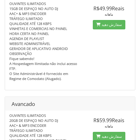
OUVINTES ILIMITADOS
R$49.99Reais
15GB DE ESPAÇO NO AUTO DJ
AAC+ & MP3 ENCODER
ماهانه
TRÁFEGO ILIMITADO
QUALIDADE ATÉ 128 KBPS
سفارش دهید
VINHETAS E COMERCIAS NO PAINEL
HORA CERTA NO PAINEL
AGENDA DE PLAYLIST
WEBSITE ADMINISTRÁVEL
GERADOR DE APLICATIVO ANDROID
OBSERVAÇÃO
Fique sabendo!
A Hospedagem Ilimitada não inclui acesso
FTP.
O Site Administrável é fornecido em
Regime de Comodato (Alugado).
Avancado
OUVINTES ILIMITADOS
R$59.99Reais
20GB DE ESPAÇO NO AUTO DJ
AAC+ & MP3 ENCODER
ماهانه
TRÁFEGO ILIMITADO
QUALIDADE ATÉ 128 KBPS
سفارش دهید