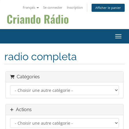
Français
Se connecter
Inscription
Afficher le panier
Bascu
radio completa
Catégories
Actions