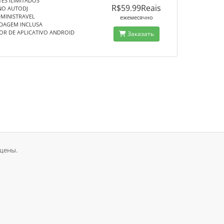
ES ILIMITADOS
R$59.99Reais
NO AUTODJ
DMINISTRAVEL
ежемесячно
DAGEM INCLUSA
OR DE APLICATIVO ANDROID
Заказать
ищены.