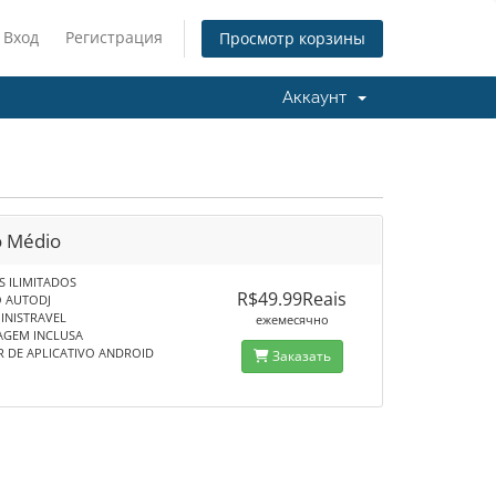
Вход
Регистрация
Просмотр корзины
Аккаунт
o Médio
S ILIMITADOS
R$49.99Reais
O AUTODJ
MINISTRAVEL
ежемесячно
AGEM INCLUSA
 DE APLICATIVO ANDROID
Заказать