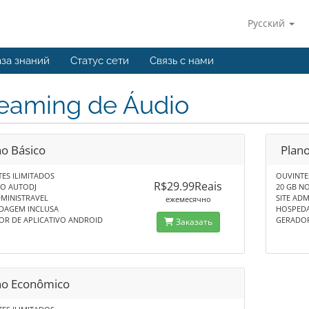
Русский
за знаний
Статус сети
Связь с нами
reaming de Áudio
no Básico
Plan
ES ILIMITADOS
OUVINTE
R$29.99Reais
NO AUTODJ
20 GB N
DMINISTRAVEL
SITE AD
ежемесячно
DAGEM INCLUSA
HOSPED
OR DE APLICATIVO ANDROID
GERADOR
Заказать
no Econômico