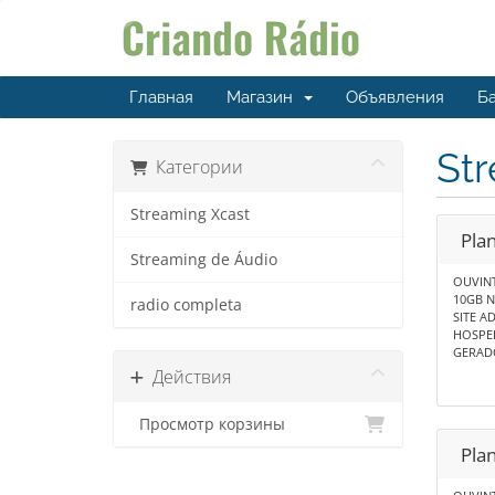
Главная
Магазин
Объявления
Ба
St
Категории
Streaming Xcast
Pla
Streaming de Áudio
OUVINT
10GB 
radio completa
SITE A
HOSPE
GERAD
Действия
Просмотр корзины
Pla